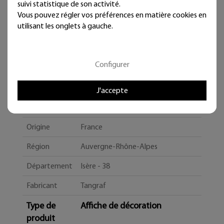
suivi statistique de son activité.
Vous pouvez régler vos préférences en matière cookies en
utilisant les onglets à gauche.
Configurer
Caractéristiques
J'accepte
Qualité
Créateur
Origine
France
Région
Auvergne-Rhône-Alpes
Département
Isère - 38
Fabricant
Tangraf
Type de
Affiche de décoration
produit