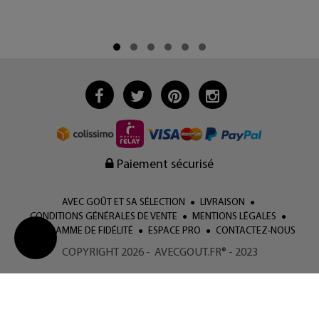
Paiement sécurisé
AVEC GOÛT ET SA SÉLECTION
LIVRAISON
CONDITIONS GÉNÉRALES DE VENTE
MENTIONS LÉGALES
PROGRAMME DE FIDÉLITÉ
ESPACE PRO
CONTACTEZ-NOUS
COPYRIGHT 2026 - AVECGOUT.FR® - 2023
Change
cookie