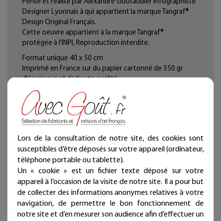
Pensé et réalisé par Alexandre Goutaudier infographiste
Designer Lyonnais à qui appartient la marque Tangraf®
Design Original Français.
Cette oeuvre appartient à la marque Tangraf®
protégée à l'INPI, Reproduction interdite.
Format unique 40 x 50 cm
Imprimé en France sur du papier cartonné de 350 gr
d'épaisseur et de haute qualité.
Sa rigidité pour permet de la fixer directement à un mur
ou bien de l'encadrer.
Lors de la consultation de notre site, des cookies sont
susceptibles d’être déposés sur votre appareil (ordinateur,
téléphone portable ou tablette).
Un « cookie » est un fichier texte déposé sur votre
appareil à l’occasion de la visite de notre site. Il a pour but
de collecter des informations anonymes relatives à votre
navigation, de permettre le bon fonctionnement de
notre site et d’en mesurer son audience afin d’effectuer un