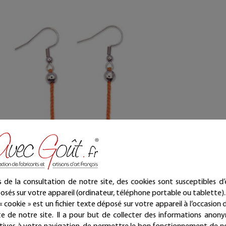
s de la consultation de notre site, des cookies sont susceptibles d’
osés sur votre appareil (ordinateur, téléphone portable ou tablette).
« cookie » est un fichier texte déposé sur votre appareil à l’occasion d
ite de notre site. Il a pour but de collecter des informations anon
cles d'oreilles - Améthyste violette sur soie tressée
Boucle
atives à votre navigation, de permettre le bon fonctionnement de n