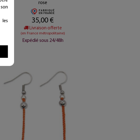
rose
 son
35,00 €
 les
Livraison offerte
(en France métropolitaine)
Expédié sous 24/48h