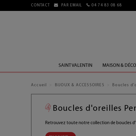
CONTACT
PAR EMAIL
04 74 83 08 68
E, HORS LIVRES)
SAINT VALENTIN
MAISON & DÉC
Accueil
BIJOUX & ACCESSOIRES
Boucles d'o
Boucles d'oreilles P
Retrouvez toute notre collection de boucles d'o