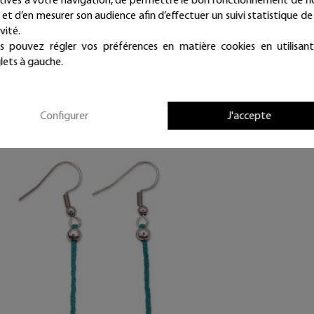
orange
e et d’en mesurer son audience afin d’effectuer un suivi statistique de
vité.
35,00 €
s pouvez régler vos préférences en matière cookies en utilisant
lets à gauche.
Livraison offerte
(en France métropolitaine)
Expédié sous 24/48h
Configurer
J'accepte