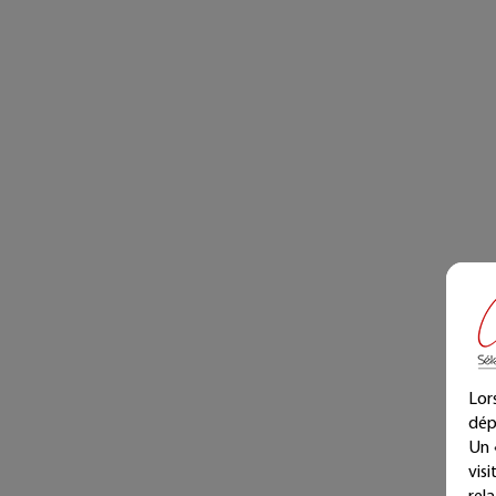
Lor
dép
Un 
vis
Bou
rel