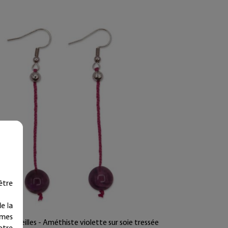
être
e la
ymes
s d'oreilles - Améthiste violette sur soie tressée
otre