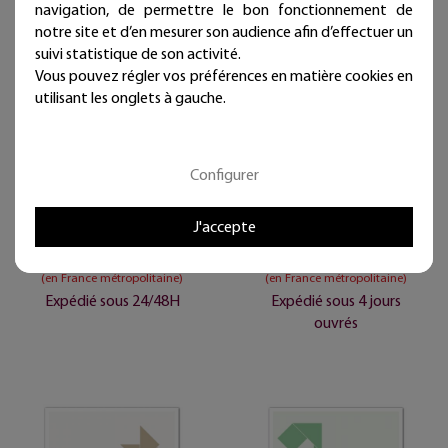
navigation, de permettre le bon fonctionnement de
notre site et d’en mesurer son audience afin d’effectuer un
suivi statistique de son activité.
Vous pouvez régler vos préférences en matière cookies en
utilisant les onglets à gauche.
Affiche " LE CHAT " The Cat
Affiche " LE CHEVAL " The
- 50 x 40 cm - Gris -
Horse - 50 x 40 cm -
Configurer
Tangraf
Marron - Tangraf
J'accepte
25,00 €
25,00 €
Livraison offerte
Livraison offerte
(en France métropolitaine)
(en France métropolitaine)
Expédié sous 24/48H
Expédié sous 4 jours
ouvrés