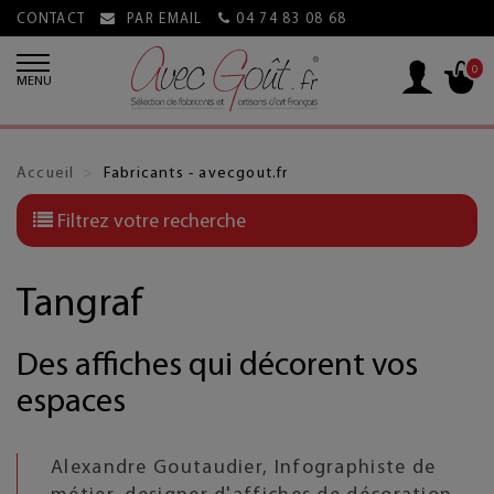
CONTACT
PAR EMAIL
04 74 83 08 68
0
MENU
Accueil
Fabricants - avecgout.fr
Filtrez votre recherche
Tangraf
Des affiches qui décorent vos
espaces
Alexandre Goutaudier, Infographiste de