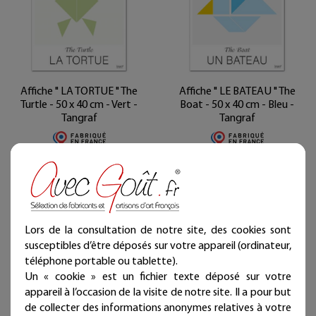
Affiche " LA TORTUE " The
Affiche " LE BATEAU " The
Turtle - 50 x 40 cm - Vert -
Boat - 50 x 40 cm - Bleu -
Tangraf
Tangraf
25,00 €
25,00 €
Livraison offerte
Livraison offerte
(en France métropolitaine)
(en France métropolitaine)
Expédié sous 4 jours
Expédié sous 4 jours
ouvrés
ouvrés
Lors de la consultation de notre site, des cookies sont
susceptibles d’être déposés sur votre appareil (ordinateur,
téléphone portable ou tablette).
Un « cookie » est un fichier texte déposé sur votre
appareil à l’occasion de la visite de notre site. Il a pour but
de collecter des informations anonymes relatives à votre