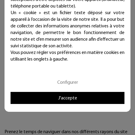
téléphone portable ou tablette).
proposera évidemment des colliers, des bracelets, des boucles
Un « cookie » est un fichier texte déposé sur votre
d’oreilles pour ne citer que les bijoux les plus communs. Des
appareil à l’occasion de la visite de notre site. Il a pour but
foulards, ceintures, porte-feuilles, chapeaux, bonnets et pleins
de collecter des informations anonymes relatives à votre
d’autres accessoires de mode vous attendent sur notre site.
navigation, de permettre le bon fonctionnement de
Des cosmétiques pour le bien être et même une épicerie vous
notre site et d’en mesurer son audience afin d’effectuer un
proposant des tisanes relaxantes sont au catalogue de notre
suivi statistique de son activité.
site.
Vous pouvez régler vos préférences en matière cookies en
utilisant les onglets à gauche.
Nous sélectionnons pour vous le nectar
du
100% fabriqué en France
,
Configurer
évidement
cette sélection se fait avec
J'accepte
goût…
et uniquement pour vous.
Prenez le temps de naviguer dans nos différents rayons du site