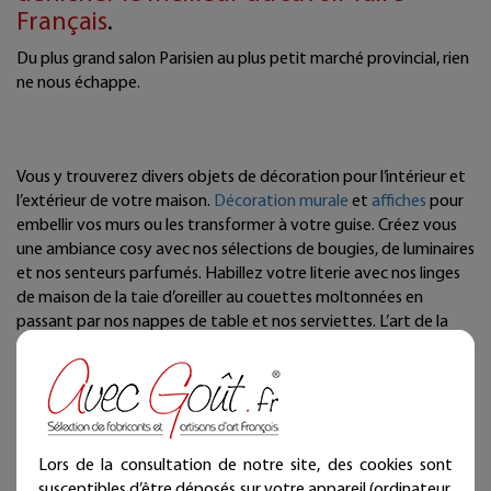
Français
.
Du plus grand salon Parisien au plus petit marché provincial, rien
ne nous échappe.
Vous y trouverez divers objets de décoration pour l’intérieur et
l’extérieur de votre maison.
Décoration murale
et
affiches
pour
embellir vos murs ou les transformer à votre guise. Créez vous
une ambiance cosy avec nos sélections de bougies, de luminaires
et nos senteurs parfumés. Habillez votre literie avec nos linges
de maison de la taie d’oreiller au couettes moltonnées en
passant par nos nappes de table et nos serviettes. L’art de la
table et sa vaisselle ne vous laissera pas indifférent de part leur
créateur et leur qualité choisi avec soin. Le mobilier vous séduira
également. Retrouvez aussi une gamme de jeux, de jouets, de
produits high tech originaux et à l’ancienne. des accessoires pour
le jardin et les extérieurs comme une terrasse par exemple. Nous
Lors de la consultation de notre site, des cookies sont
n’oublions pas non-plus nos animaux de compagnie divers
susceptibles d’être déposés sur votre appareil (ordinateur,
accessoires pour les rendre heureux. La bijouterie vous