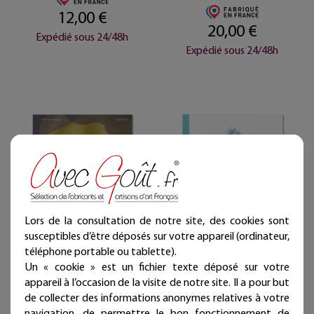
12,00 €
20,00 €
Expédié sous 24/48h
Expédié sous 24/48h
Lors de la consultation de notre site, des cookies sont
susceptibles d’être déposés sur votre appareil (ordinateur,
Livre enfant " Milo et la
Histoire médiévale
téléphone portable ou tablette).
tâche mystérieuse "
contée "Madie et la stèle
du savoir" en livre CD et
Un « cookie » est un fichier texte déposé sur votre
album "L'âge du milieu"
appareil à l’occasion de la visite de notre site. Il a pour but
15,00 €
de collecter des informations anonymes relatives à votre
Expédié sous 24/48h
navigation, de permettre le bon fonctionnement de