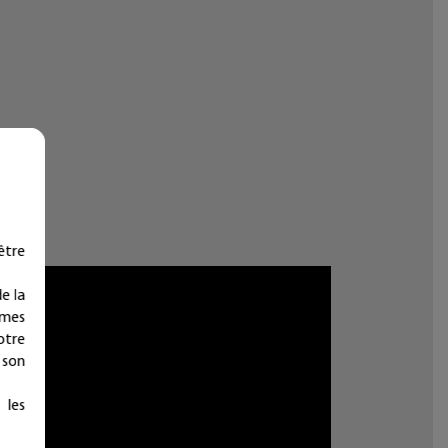
être
e la
ymes
otre
 son
 les