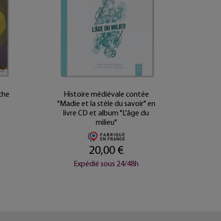
âche
Histoire médiévale contée
Livre 
"Madie et la stèle du savoir" en
livre CD et album "L'âge du
milieu"
20,00 €
Expédié sous 24/48h