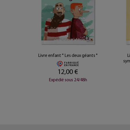
hansons
Livre enfant " Les deux géants "
L
re CD
sym
12,00 €
Expédié sous 24/48h
8h