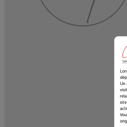
Lor
dép
Un 
vis
rel
sit
acti
Vou
ong