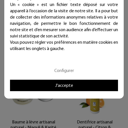
Un « cookie » est un fichier texte déposé sur votre
Stick à lèvres artisanal
Dentifrice artisanal
naturel - Karité Nature
naturel - Menthe
appareil à l’occasion de la visite de notre site. Il a pour but
de collecter des informations anonymes relatives à votre
navigation, de permettre le bon fonctionnement de
9,90 €
11,60 €
notre site et d’en mesurer son audience afin d’effectuer un
Livraison offerte
Livraison offerte
suivi statistique de son activité.
(en France métropolitaine)
(en France métropolitaine)
Vous pouvez régler vos préférences en matière cookies en
Expédié sous 24/48h
Expédié sous 24/48h
utilisant les onglets à gauche.
Configurer
J'accepte
Baume à lèvre artisanal
Dentifrice artisanal
naturel - Niaouli & Karité
naturel - Citron &