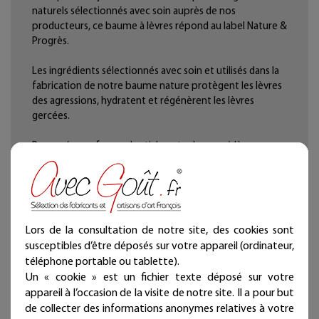
naturels sélectionnés avec soin auprès de nos
producteurs, ce baume à lèvres répond au label Nature &
Progrès.
Les ingrédients sélectionnés avec soin et utilisés dans la
fabrication de notre baume nature protègent les lèvres
des agressions, hydratent et régénèrent les lèvres
gercées.
Proposé sous forme de stick, notre baume à lèvre se
glisse facilement dans un sac ou dans une poche pour
être utilisé à tout moment.
Le baume à lèvres nature contient :
- De l'huile de macadamia et du beurre de karité pour
Lors de la consultation de notre site, des cookies sont
hydrater et régénérer les lèvres gercées
susceptibles d’être déposés sur votre appareil (ordinateur,
- De la cire d'abeille, pour protéger des agressions.
téléphone portable ou tablette).
Un « cookie » est un fichier texte déposé sur votre
Composition :
huile de macadamia*,
cire d'abeille
*,
appareil à l’occasion de la visite de notre site. Il a pour but
beurre de karité
*, vitamine e, huile de tournesol.
de collecter des informations anonymes relatives à votre