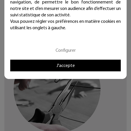
navigation, de permettre le bon fonctionnement de
Ingrédients :
macadamia ternifolia oil*,
beeswax
*,
notre site et d’en mesurer son audience afin d’effectuer un
butyrospermum parkii butter
*, helianthus annuus seed
suivi statistique de son activité.
oil, tocopherols (mixed)
Vous pouvez régler vos préférences en matière cookies en
* : Ingrédients issus de l'agriculture biologique.
utilisant les onglets à gauche.
En rouge
: Ingrédients issus du commerce équitable ou
direct producteur.
Configurer
J'accepte