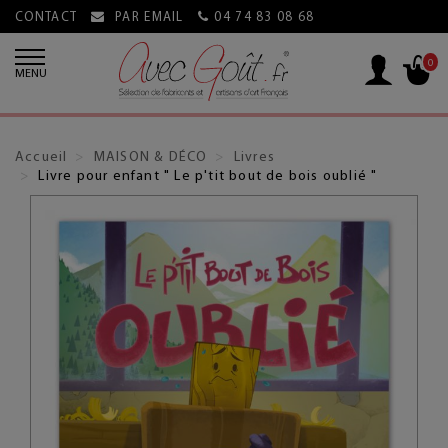
CONTACT
PAR EMAIL
04 74 83 08 68
0
MENU
Accueil
MAISON & DÉCO
Livres
Livre pour enfant " Le p'tit bout de bois oublié "