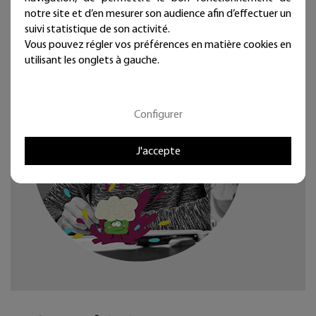
notre site et d’en mesurer son audience afin d’effectuer un
travail. Deux éléments vont tout changer, la ténacité
suivi statistique de son activité.
d'un petit bout de bois et les regard de la malicieuse
Alice.
Vous pouvez régler vos préférences en matière cookies en
utilisant les onglets à gauche.
Configurer
J'accepte