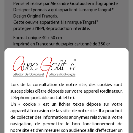
Pensé et réalisé par Alexandre Goutaudier infographiste
Designer Lyonnais à qui appartient la marque Tangraf®
Design Original Français.
Cette oeuvre appartient à la marque Tangraf®
protégée à l'INPI, Reproduction interdite.
Format unique 40 x 50 cm
Imprimé en France sur du papier cartonné de 350 gr
d'épaisseur et de haute qualité.
Sa rigidité pour permet de la fixer directement à un mur
ou bien de l'encadrer.
Lors de la consultation de notre site, des cookies sont
susceptibles d’être déposés sur votre appareil (ordinateur,
téléphone portable ou tablette).
Un « cookie » est un fichier texte déposé sur votre
appareil à l’occasion de la visite de notre site. Il a pour but
de collecter des informations anonymes relatives à votre
navigation, de permettre le bon fonctionnement de
notre site et d’en mesurer son audience afin d’effectuer un