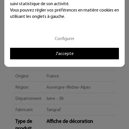
suivi statistique de son activité.
Vous pouvez régler vos préférences en matière cookies en
utilisant les onglets à gauche.
Configurer
Caractéristiques
J'accepte
Qualité
Créateur
Origine
France
Région
Auvergne-Rhône-Alpes
Département
Isère - 38
Fabricant
Tangraf
Type de
Affiche de décoration
produit