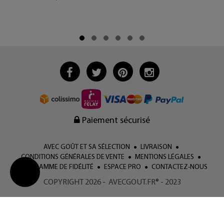
Paiement sécurisé
AVEC GOÛT ET SA SÉLECTION
LIVRAISON
CONDITIONS GÉNÉRALES DE VENTE
MENTIONS LÉGALES
PROGRAMME DE FIDÉLITÉ
ESPACE PRO
CONTACTEZ-NOUS
COPYRIGHT 2026 - AVECGOUT.FR® - 2023
Change
cookie