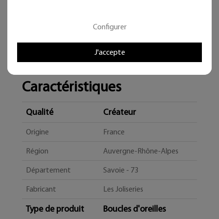
Configurer
J'accepte
Caractéristiques
Qualité
Créateur
Origine
France
Région
Auvergne-Rhône-Alpes
Département
Savoie - 73
Fabricant
Les Joliseries
Type de produit
Boucles d'oreilles