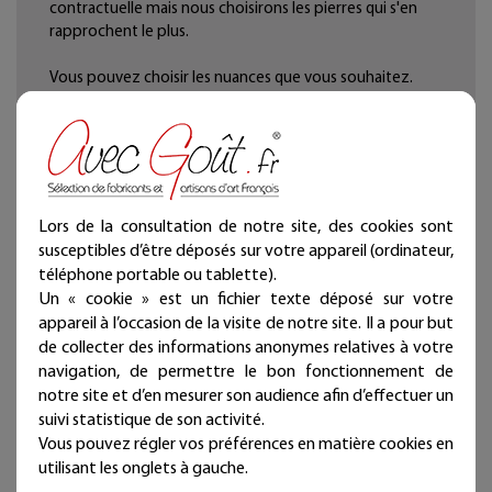
contractuelle mais nous choisirons les pierres qui s'en
rapprochent le plus.
Vous pouvez choisir les nuances que vous souhaitez.
L'améthyste utilisée est totalement naturelle, elle a des
incrustations de quartz qui lui donnent de jolies
variations de couleurs entre le violet foncé et
transparent et le violet clair et mat.
On dit que l'améthyste purifie, protège et envoie des
Lors de la consultation de notre site, des cookies sont
ondes positives.
susceptibles d’être déposés sur votre appareil (ordinateur,
téléphone portable ou tablette).
Un « cookie » est un fichier texte déposé sur votre
appareil à l’occasion de la visite de notre site. Il a pour but
de collecter des informations anonymes relatives à votre
navigation, de permettre le bon fonctionnement de
notre site et d’en mesurer son audience afin d’effectuer un
suivi statistique de son activité.
Vous pouvez régler vos préférences en matière cookies en
utilisant les onglets à gauche.