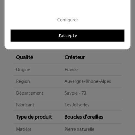
Configurer
J'accepte
Caractéristiques
Qualité
Créateur
Origine
France
Région
Auvergne-Rhône-Alpes
Département
Savoie - 73
Fabricant
Les Joliseries
Type de produit
Boucles d'oreilles
Matière
Pierre naturelle