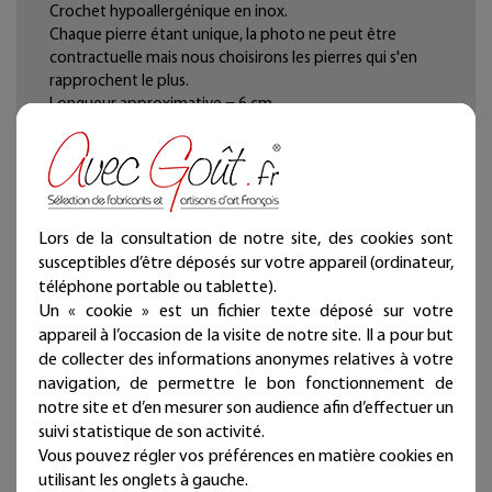
Crochet hypoallergénique en inox.
Chaque pierre étant unique, la photo ne peut être
contractuelle mais nous choisirons les pierres qui s'en
rapprochent le plus.
Longueur approximative = 6 cm.
L'eil de tigre marron aide à la différence entre les
émotions des autres mais aussi de ses propres
émotions.
Lors de la consultation de notre site, des cookies sont
susceptibles d’être déposés sur votre appareil (ordinateur,
téléphone portable ou tablette).
Un « cookie » est un fichier texte déposé sur votre
appareil à l’occasion de la visite de notre site. Il a pour but
de collecter des informations anonymes relatives à votre
navigation, de permettre le bon fonctionnement de
notre site et d’en mesurer son audience afin d’effectuer un
suivi statistique de son activité.
Vous pouvez régler vos préférences en matière cookies en
utilisant les onglets à gauche.