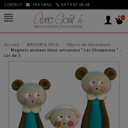
CONTACT
PAR EMAIL
04 74 83 08 68
0
MENU
Accueil
MAISON & DÉCO
Objets de décoration
Magnets animaux bleus artisanaux " Les Choupinous " -
Lot de 3