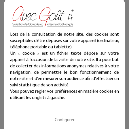
afin de les transformer en magnet.
Ces aimants vous pouvez les disposer comme bon vous
semble, sur la porte d'un réfrigérateur, sur un tableau
aimanté dans la chambre de vos enfants ou sur
n'importe quelle pièce métallique dont vous disposez
chez vous.
Lors de la consultation de notre site, des cookies sont
susceptibles d’être déposés sur votre appareil (ordinateur,
Cette série contient :
téléphone portable ou tablette).
- 2 créatures ressemblant à deux oursons bleus.
Un « cookie » est un fichier texte déposé sur votre
- 1 créature ressemblant à un lapin bleu.
appareil à l’occasion de la visite de notre site. Il a pour but
de collecter des informations anonymes relatives à votre
La dimension d'un choupinou fait en moyenne 25 mm
navigation, de permettre le bon fonctionnement de
de large x 55 mm de haut pour 15 mm de profond.
notre site et d’en mesurer son audience afin d’effectuer un
suivi statistique de son activité.
Ces modelages sont réalisés à la main par une créatrice,
les dimensions et couleurs peuvent varier légèrement.
Vous pouvez régler vos préférences en matière cookies en
utilisant les onglets à gauche.
De beaux objets de décoration à collectionner ! Les
Choupinous sont trop craquants !
Configurer