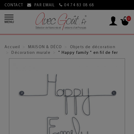
CONTACT
PAR EMAIL
04 74 83 08 68
0
MENU
Accueil
MAISON & DÉCO
Objets de décoration
Décoration murale
" Happy family " en fil de fer