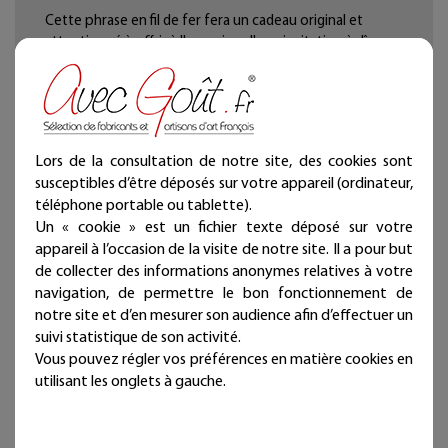
Cette phrase en fil de fer fera un cadeau original et
attentionné à offrir à l'occasion d'une invitation à dînner,
d'une crémaillère, d'une naissance, d'un mariage ou de
Noël.
Ces écritures en fil de fer sont à punaiser. Donnez une
autre dimension à vos murs et jouez sur les effets en
Lors de la consultation de notre site, des cookies sont
disposant les lignes de ce message mural au grè de vos
susceptibles d’être déposés sur votre appareil (ordinateur,
envies et de votre humeur, alignées ou désordonnées.
téléphone portable ou tablette).
Un « cookie » est un fichier texte déposé sur votre
Décoration d’intérieur en fil de fer recuit noir façonnée à
appareil à l’occasion de la visite de notre site. Il a pour but
la main dans notre atelier.
de collecter des informations anonymes relatives à votre
Fabrication française. Artisanat d’art.
navigation, de permettre le bon fonctionnement de
notre site et d’en mesurer son audience afin d’effectuer un
Chaque bijou de mur est présenté dans une jolie
pochette prête à offrir et qui atteste sa fabrication
suivi statistique de son activité.
artisanale et française !
Vous pouvez régler vos préférences en matière cookies en
utilisant les onglets à gauche.
Deux à trois punaises fournies par ligne selon la longueur
(noir mat diamètre 11 mm - longueur 11 mm)
Dimensions :