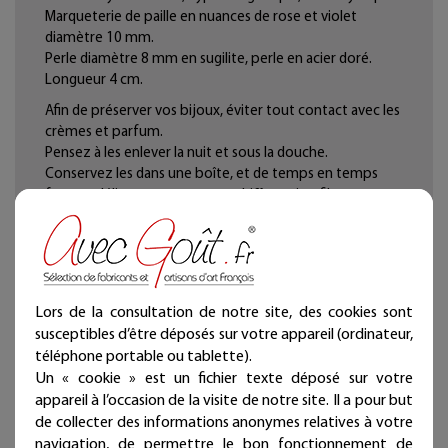
Marqueterie de paille en nuances de rose et violet
diamètre 10 mm.
Perle diamètre 8 mm en sugilite, perle en acier doré.
Longueur 4 cm.
Afin de préserver vos bijoux, éviter tout contact avec les
crèmes et parfum.
Pensez à les enlever la nuit et sous la douche.
Conservez les dans une boîte, et de temps en temps
frottez délicatement avec un chiffon microfibre pour
redonner de la brillance à la paille.
Photo non contractuelle, chaque bijou est unique.
La marqueterie de paille, un art ancestral, assemble des
brins colorés pour créer des motifs uniques. Ces pièces
délicates et sophistiquées, issues d'un processus
Lors de la consultation de notre site, des cookies sont
exigeant, ajoutent une touche d'élégance à tout décor.
susceptibles d’être déposés sur votre appareil (ordinateur,
téléphone portable ou tablette).
Un « cookie » est un fichier texte déposé sur votre
appareil à l’occasion de la visite de notre site. Il a pour but
de collecter des informations anonymes relatives à votre
navigation, de permettre le bon fonctionnement de