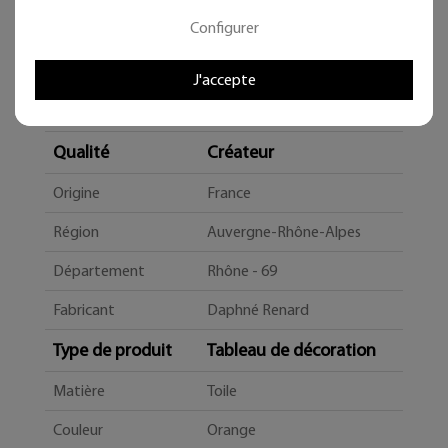
Configurer
J'accepte
Caractéristiques
Qualité
Créateur
Origine
France
Région
Auvergne-Rhône-Alpes
Département
Rhône - 69
Fabricant
Daphné Renard
Type de produit
Tableau de décoration
Matière
Toile
Couleur
Orange