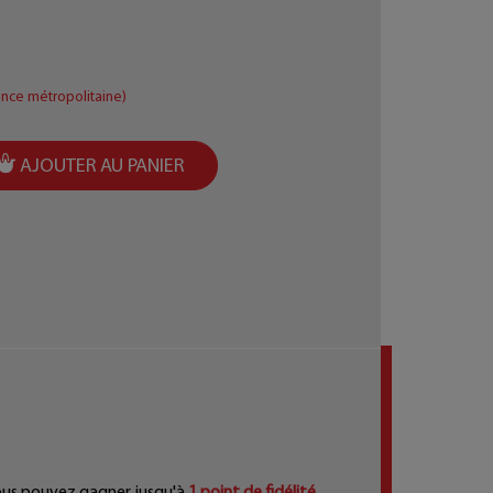
ance métropolitaine)
AJOUTER AU PANIER
ous pouvez gagner jusqu'à
1
point de fidélité
.