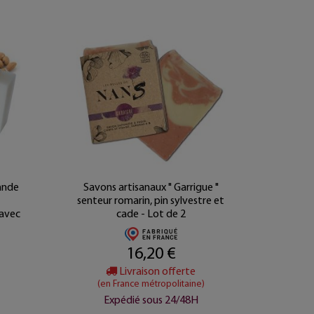
ande
Savons artisanaux " Garrigue "
Savon 
senteur romarin, pin sylvestre et
Kar
 avec
cade - Lot de 2
Or
16,20 €
Livraison offerte
(en France métropolitaine)
(e
Expédié sous 24/48H