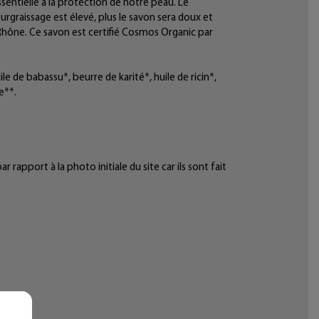
ssentielle à la protection de notre peau. Le
surgraissage est élevé, plus le savon sera doux et
e Rhône. Ce savon est certifié Cosmos Organic par
ile de babassu*, beurre de karité*, huile de ricin*,
e**.
r rapport à la photo initiale du site car ils sont fait