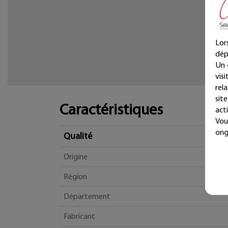
Lor
dép
Un 
vis
rel
sit
Caractéristiques
acti
Vou
ong
Qualité
Origine
Région
Département
Fabricant