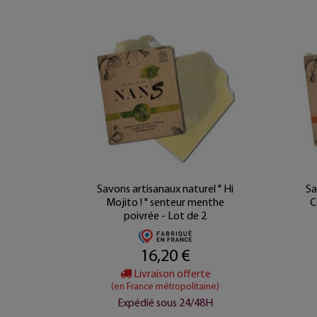
sanal
Savons artisanaux naturel " Hi
Sa
on et
Mojito ! " senteur menthe
C
n
poivrée - Lot de 2
16,20 €
e
Livraison offerte
ine)
(en France métropolitaine)
8h
Expédié sous 24/48H