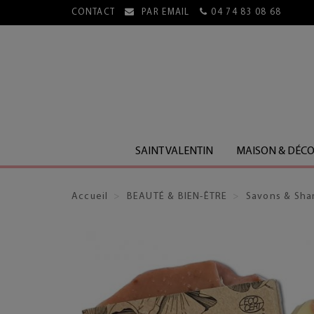
CONTACT
PAR EMAIL
04 74 83 08 68
E, HORS LIVRES)
SAINT VALENTIN
MAISON & DÉC
Accueil
BEAUTÉ & BIEN-ÊTRE
Savons & Sh