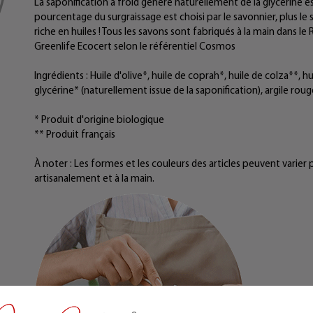
La saponification à froid génère naturellement de la glycérine e
pourcentage du surgraissage est choisi par le savonnier, plus le 
riche en huiles ! Tous les savons sont fabriqués à la main dans l
Greenlife Ecocert selon le référentiel Cosmos
Ingrédients : Huile d'olive*, huile de coprah*, huile de colza**, hu
glycérine* (naturellement issue de la saponification), argile roug
* Produit d'origine biologique
** Produit français
À noter : Les formes et les couleurs des articles peuvent varier pa
artisanalement et à la main.