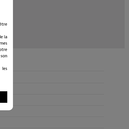
être
e la
ymes
otre
 son
 les