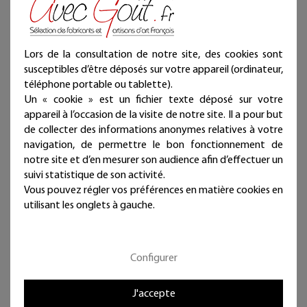
anti-UV) et assemblés dans notre atelier.
Fabrication française. Artisanat d’art.
Chaque bijou de mur est présenté dans une jolie
Lors de la consultation de notre site, des cookies sont
pochette prête à offrir et qui atteste sa fabrication
susceptibles d’être déposés sur votre appareil (ordinateur,
artisanale et française !
téléphone portable ou tablette).
Un « cookie » est un fichier texte déposé sur votre
Punaise fournie (noir mat diamètre 11 mm - longueur 11
appareil à l’occasion de la visite de notre site. Il a pour but
mm)
de collecter des informations anonymes relatives à votre
Dimensions : 28 x 65 cm
navigation, de permettre le bon fonctionnement de
Les dimensions peuvent légèrement varier.
notre site et d’en mesurer son audience afin d’effectuer un
Ces articles sont réservés à la décoration d’intérieur
suivi statistique de son activité.
Vous pouvez régler vos préférences en matière cookies en
utilisant les onglets à gauche.
Configurer
J'accepte