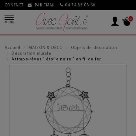
CONTACT
PAR EMAIL
04 74 83 08 68
0
MENU
Accueil
MAISON & DÉCO
Objets de décoration
Décoration murale
Attrape-rêves " étoile noire " en fil de fer