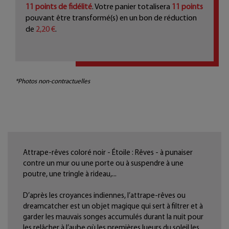
11
points de fidélité
. Votre panier totalisera
11
points
pouvant être transformé(s) en un bon de réduction
de
2,20 €
.
*Photos non-contractuelles
Attrape-rêves coloré noir - Étoile : Rêves - à punaiser
contre un mur ou une porte ou à suspendre à une
poutre, une tringle à rideau,...
D’après les croyances indiennes, l’attrape-rêves ou
dreamcatcher est un objet magique qui sert à filtrer et à
garder les mauvais songes accumulés durant la nuit pour
les relâcher à l’aube où les premières lueurs du soleil les