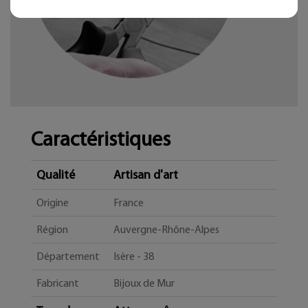
Caractéristiques
Qualité
Artisan d'art
Origine
France
Région
Auvergne-Rhône-Alpes
Département
Isère - 38
Fabricant
Bijoux de Mur