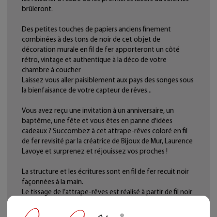
brûleront.
Des petites touches de papiers anciens finement
combinées à des tons de noir de cet objet de
décoration murale en fil de fer apporteront un côté
rétro, vintage et authentique à la déco de votre
chambre à coucher
Laissez vous aller paisiblement aux pays des songes sous
la bienfaisance de votre capteur de rêves...
Vous avez reçu une invitation à un anniversaire, un
baptême, une fête et vous êtes en panne d'idées
cadeaux ? Succombez à cet attrape-rêves coloré en fil
de fer revisité par la créatrice de Bijoux de Mur, Laurence
Lavoye et surprenez et réjouissez vos proches !
La structure et les écritures sont en fil de fer recuit noir
façonnées à la main.
Le tissage de l’attrape-rêves est réalisé à partir de fil noir
100% coton.
Tous les éléments en papier sont vernis (anti-tâche et