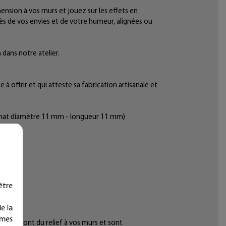
mension à vos murs et jouez sur les effets en
ès de vos envies et de votre humeur, alignées ou
 dans notre atelier.
 offrir et qui atteste sa fabrication artisanale et
ir mat diamètre 11 mm - longueur 11 mm)
être
e la
ymes
r donneront du relief à vos murs et sont