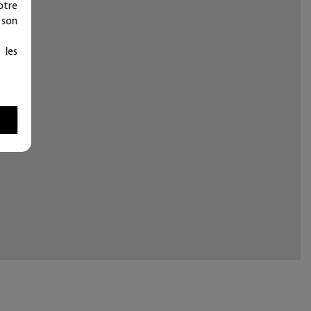
otre
 son
 les