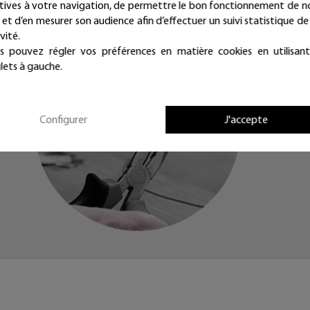
atives à votre navigation, de permettre le bon fonctionnement de n
intemporelles et repositionnables à l'infini !
e et d’en mesurer son audience afin d’effectuer un suivi statistique de
vité.
s pouvez régler vos préférences en matière cookies en utilisant
lets à gauche.
Configurer
J'accepte