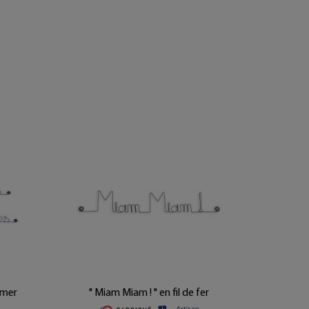
umer
" Miam Miam ! " en fil de fer
" Vi