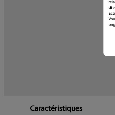
rel
sit
acti
Vou
ong
Caractéristiques