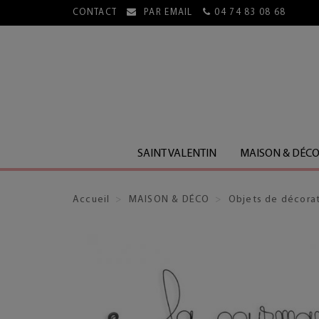
CONTACT
PAR EMAIL
04 74 83 08 68
E, HORS LIVRES)
SAINT VALENTIN
MAISON & DÉC
Accueil
MAISON & DÉCO
Objets de décora