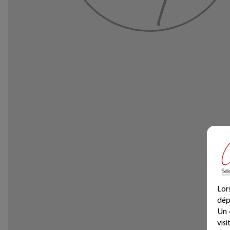
Lor
dép
Un 
vis