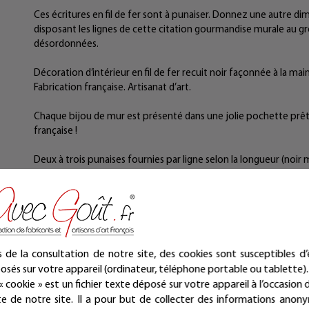
Ces écritures en fil de fer sont à punaiser. Donnez une autre di
disposant les lignes de cette citation gourmandise murale au gr
désordonnées.
Décoration d’intérieur en fil de fer recuit noir façonnée à la main
Fabrication française. Artisanat d’art.
Chaque bijou de mur est présenté dans une jolie pochette prête à
française !
Deux à trois punaises fournies par ligne selon la longueur (no
Dimensions :
Ligne 1 : environ 50 cm x 16 cm
Ligne 2 : environ 43 cm x 8 cm
Ligne 3 : environ 44 cm x 16 cm
Les dimensions peuvent légèrement varier.
Ces articles sont réservés à la décoration d’intérieur.
s de la consultation de notre site, des cookies sont susceptibles d’
osés sur votre appareil (ordinateur, téléphone portable ou tablette).
Les commandes sont expédiées sous deux jours ouvrés.
« cookie » est un fichier texte déposé sur votre appareil à l’occasion d
ite de notre site. Il a pour but de collecter des informations anon
Mieux qu'un sticker ou un autocollant, nos écritures en fil de fe