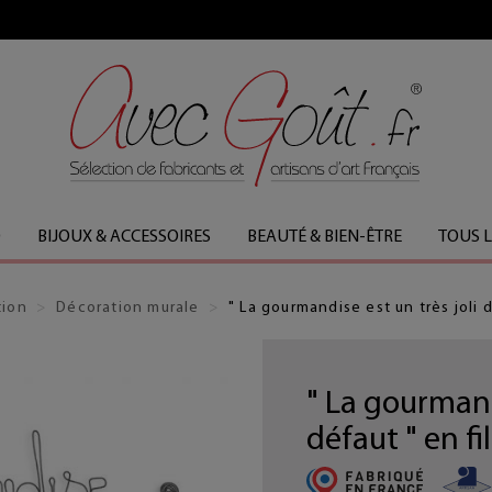
FABRICATION FRANÇAISE
O
BIJOUX & ACCESSOIRES
BEAUTÉ & BIEN-ÊTRE
TOUS 
tion
Décoration murale
" La gourmandise est un très joli d
" La gourmand
défaut " en fil