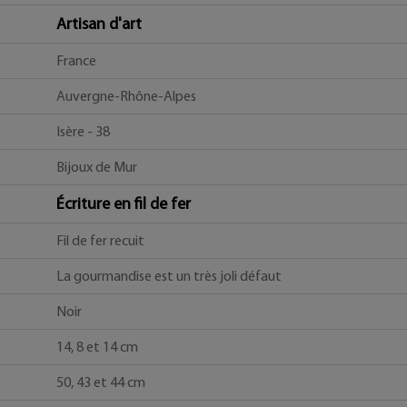
Artisan d'art
France
Auvergne-Rhône-Alpes
Isère - 38
Bijoux de Mur
Écriture en fil de fer
Fil de fer recuit
La gourmandise est un très joli défaut
Noir
14, 8 et 14 cm
50, 43 et 44 cm