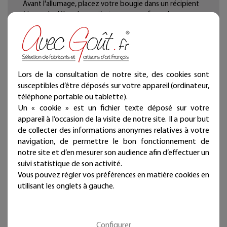
Avant l'allumage, placez votre bougie dans un récipient
(risque de débordement) et sur une surface plane.
Ne pas placer la bougie proche d'un courant d'air.
Laissez toujours votre bougie allumée au minimum
1h30 et au maximum 2h30 jusqu'à obtenir une ''piscine''
de cire, cela évitera la formation d'un puit.
Avant chaque allumage, couper la mèche à 0.5 cm.
Lors de la consultation de notre site, des cookies sont
Les bougies type "gourmandes" ne sont pas
susceptibles d’être déposés sur votre appareil (ordinateur,
comestibles.
téléphone portable ou tablette).
S'agissant de fabrication artisanale, les couleurs et les
Un « cookie » est un fichier texte déposé sur votre
formes peuvent varier par rapport aux images.
appareil à l’occasion de la visite de notre site. Il a pour but
de collecter des informations anonymes relatives à votre
navigation, de permettre le bon fonctionnement de
notre site et d’en mesurer son audience afin d’effectuer un
suivi statistique de son activité.
Vous pouvez régler vos préférences en matière cookies en
utilisant les onglets à gauche.
Configurer