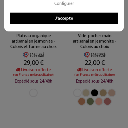
Configurer
J'accepte
Plateau organique
Vide-poches main
artisanal en jesmonite -
artisanal en jesmonite -
Coloris et forme au choix
Coloris au choix
29,00 €
22,00 €
Livraison offerte
Livraison offerte
(en France métropolitaine)
(en France métropolitaine)
Expédié sous 24/48h
Expédié sous 24/48h