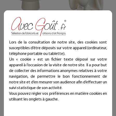
Coupelle artisanal en
Silhouettes famille
jesmonite - Coloris au
jesmonite artisanal -
choix
Coloris au choix
Lors de la consultation de notre site, des cookies sont
susceptibles d’être déposés sur votre appareil (ordinateur,
27,00 €
26,00 €
téléphone portable ou tablette).
Livraison offerte
Livraison offerte
Un « cookie » est un fichier texte déposé sur votre
(en France métropolitaine)
(en France métropolitaine)
appareil à l’occasion de la visite de notre site. Il a pour but
Expédié sous 24/48h
Expédié sous 24/48h
de collecter des informations anonymes relatives à votre
navigation, de permettre le bon fonctionnement de
notre site et d’en mesurer son audience afin d’effectuer un
suivi statistique de son activité.
Vous pouvez régler vos préférences en matière cookies en
utilisant les onglets à gauche.