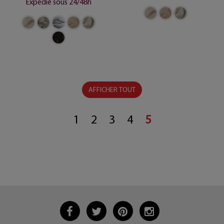
Expédié sous 24/48h
AFFICHER TOUT
1
2
3
4
5