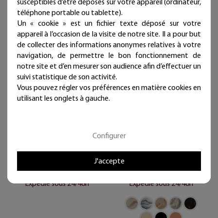
susceptibles d’être déposés sur votre appareil (ordinateur,
téléphone portable ou tablette).
Un « cookie » est un fichier texte déposé sur votre
appareil à l’occasion de la visite de notre site. Il a pour but
de collecter des informations anonymes relatives à votre
navigation, de permettre le bon fonctionnement de
notre site et d’en mesurer son audience afin d’effectuer un
suivi statistique de son activité.
Vous pouvez régler vos préférences en matière cookies en
utilisant les onglets à gauche.
Savon détachant textile
Porte-savons artisanal
artisanal naturel -
en jesmonite - Coloris au
Oxygène actif
choix
Configurer
10,40 €
21,00 €
J'accepte
Livraison offerte
Livraison offerte
(en France métropolitaine)
(en France métropolitaine)
Expédié sous 24/48h
Expédié sous 24/48h