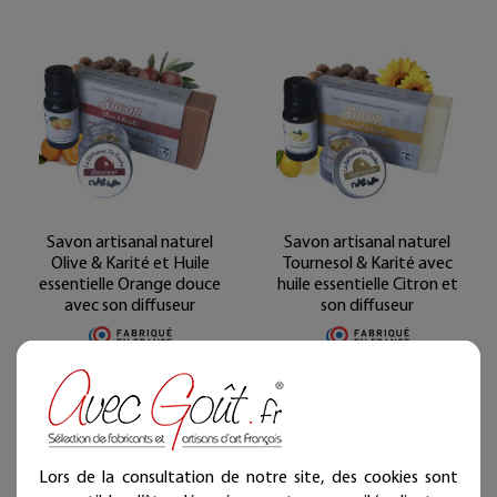
Savon artisanal naturel
Savon artisanal naturel
Olive & Karité et Huile
Tournesol & Karité avec
essentielle Orange douce
huile essentielle Citron et
avec son diffuseur
son diffuseur
19,40 €
19,40 €
Livraison offerte
Livraison offerte
(en France métropolitaine)
(en France métropolitaine)
Expédié sous 24/48h
Expédié sous 24/48h
Lors de la consultation de notre site, des cookies sont